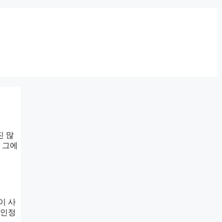
진 많
 그에
이 사
 인정