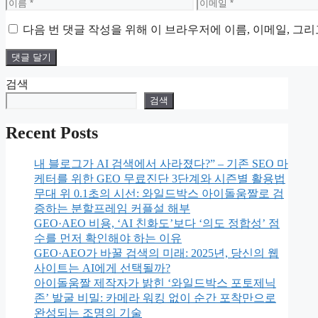
이
이
름
메
다음 번 댓글 작성을 위해 이 브라우저에 이름, 이메일, 그
일
검색
검색
Recent Posts
내 블로그가 AI 검색에서 사라졌다?” – 기존 SEO 마
케터를 위한 GEO 무료진단 3단계와 시즌별 활용법
무대 위 0.1초의 시선: 와일드박스 아이돌움짤로 검
증하는 분할프레임 커플설 해부
GEO·AEO 비용, ‘AI 친화도’보다 ‘의도 정합성’ 점
수를 먼저 확인해야 하는 이유
GEO·AEO가 바꿀 검색의 미래: 2025년, 당신의 웹
사이트는 AI에게 선택될까?
아이돌움짤 제작자가 밝힌 ‘와일드박스 포토제닉
존’ 발굴 비밀: 카메라 워킹 없이 순간 포착만으로
완성되는 조명의 기술