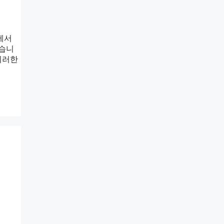
에서
있습니
이러한