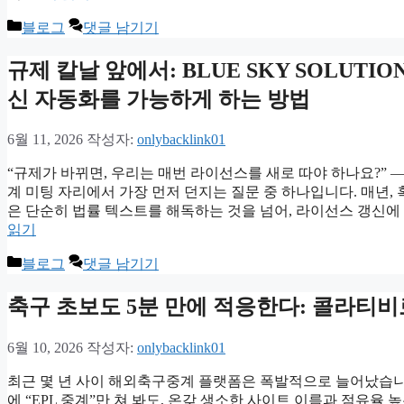
카
블로그
댓글 남기기
테
고
규제 칼날 앞에서: BLUE SKY SOLUTI
리
신 자동화를 가능하게 하는 방법
6월 11, 2026
작성자:
onlybacklink01
“규제가 바뀌면, 우리는 매번 라이선스를 새로 따야 하나요?” —
계 미팅 자리에서 가장 먼저 던지는 질문 중 하나입니다. 매년,
은 단순히 법률 텍스트를 해독하는 것을 넘어, 라이선스 갱신에
읽기
카
블로그
댓글 남기기
테
고
축구 초보도 5분 만에 적응한다: 콜라티
리
6월 10, 2026
작성자:
onlybacklink01
최근 몇 년 사이 해외축구중계 플랫폼은 폭발적으로 늘어났습니
에 “EPL 중계”만 쳐 봐도, 온갖 생소한 사이트 이름과 점유