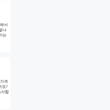
속에서
 끝나
직이는
 가격
까요?
흡사합