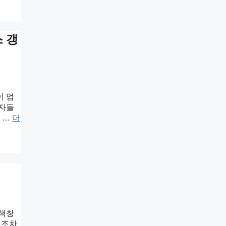
스 갱
이 업
무자들
 …
더
검색창
지조차