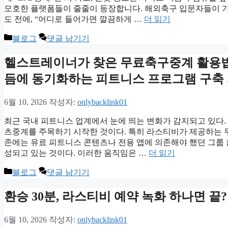
모호한 플랫폼들이 줄줄이 등장합니다. 해외축구 입문자들이 가
도 전에, “어디로 들어가면 깔끔하게 …
더 읽기
카
블로그
댓글 남기기
테
고
헬스트레이너가 찾은 무료축구중계 활용법:
리
듬에 동기화하는 피트니스 프로그램 구축
6월 10, 2026
작성자:
onlybacklink01
최근 국내 피트니스 업계에서 눈에 띄는 변화가 감지되고 있다
츠중계를 주목하기 시작한 것이다. 특히 라스티비가 제공하는 
존에는 유료 피트니스 콘텐츠나 전용 앱에 의존해야 했던 그룹 
성되고 있는 것이다. 이러한 움직임은 …
더 읽기
카
블로그
댓글 남기기
테
고
환승 30분, 라스티비 예약 녹화 하나면 끝
리
6월 10, 2026
작성자:
onlybacklink01