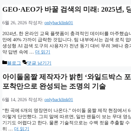
테
고
GEO·AEO가 바꿀 검색의 미래: 2025년
리
6월 26, 2026
작성자:
onlybacklink01
2024년, 한 온라인 교육 플랫폼이 충격적인 데이터를 마주했습
만에 40% 가까이 급락한 것입니다. 팀 내부에서는 검색 로직 업데
생성형 AI 검색 도구의 사용자가 전년 동기 대비 무려 3배나 
약 답변 속에 …
더 읽기
카
블로그
댓글 남기기
테
고
아이돌움짤 제작자가 밝힌 ‘와일드박스 포토
리
포착만으로 완성되는 조명의 기술
6월 14, 2026
작성자:
onlybacklink01
“한 곡에 6개의 명장면이 나온다.” 아이돌 움짤 제작 현장에서
이렇게 단언했다. 그의 말에 따르면, 일반 팬들이 보는 무대 영
기기도 어렵다고 한다. 물론 기술적으로는 수백 컷을 추출할 수
히 …
더 읽기