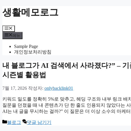
컨
생활메모로그
텐
츠
로
메
건
뉴
메뉴
너
뛰
Sample Page
기
개인정보처리방침
내 블로그가 AI 검색에서 사라졌다?” – 
시즌별 활용법
7월 17, 2026
작성자:
onlybacklink01
키워드 밀도를 정확히 5%로 맞추고, 헤딩 구조와 내부 링크 배치
질문을 던졌을 때 내 콘텐츠가 단 한 줄도 인용되지 않았다는 사
AI는 내 글을 무시하는 걸까?” 이 질문은 더 이상 소수의 마케터만
카
블로그
댓글 남기기
테