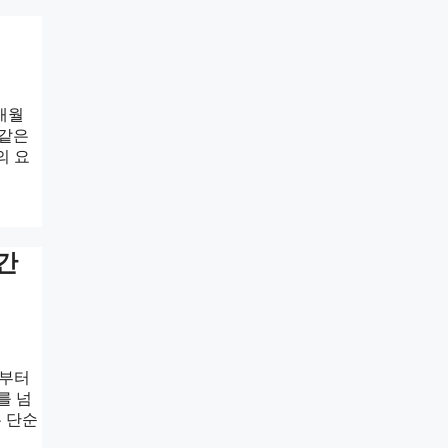
개월
 같은
의 요
간
디부터
를 넘
 단순