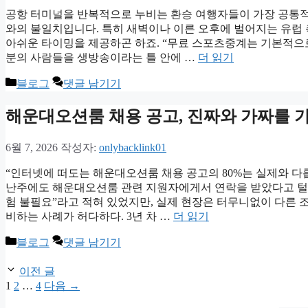
공항 터미널을 반복적으로 누비는 환승 여행자들이 가장 공통적
와의 불일치입니다. 특히 새벽이나 이른 오후에 벌어지는 유럽
아쉬운 타이밍을 제공하곤 하죠. “무료 스포츠중계는 기본적으로 
분의 사람들을 생방송이라는 틀 안에 …
더 읽기
카
블로그
댓글 남기기
테
고
해운대오션룸 채용 공고, 진짜와 가짜를 
리
6월 7, 2026
작성자:
onlybacklink01
“인터넷에 떠도는 해운대오션룸 채용 공고의 80%는 실제와 다릅니
난주에도 해운대오션룸 관련 지원자에게서 연락을 받았다고 털어놓
험 불필요”라고 적혀 있었지만, 실제 현장은 터무니없이 다른 
비하는 사례가 허다하다. 3년 차 …
더 읽기
카
블로그
댓글 남기기
테
고
이전 글
리
페
페
페
1
2
…
4
다음
→
이
이
이