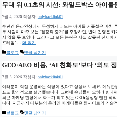
고
무대 위 0.1초의 시선: 와일드박스 아이
리
7월 4, 2026
작성자:
onlybacklink01
수년간 온라인상에서 무성하게 떠도는 아이돌 커플설은 마치 루
두 사람이 마주 보는 ‘결정적 증거’를 주장하면, 반대 진영은
지 않을 듯 보였다. 그러나 그 모든 논란은 사실 잘못된 전제에서
프레임’ …
더 읽기
카
블로그
댓글 남기기
테
고
GEO·AEO 비용, ‘AI 친화도’보다 ‘의
리
7월 3, 2026
작성자:
onlybacklink01
여러분이 직접 운영하는 식당이 있다고 상상해 보세요. 메뉴판
표도 합리적으로 설정했습니다. 그런데 손님들이 오히려 반대편
최근 마케팅 현장에서 화두가 되고 있는 GEO(생성형 엔진 최적
니다. 지금까지 대부분의 온라인 마케터들은 웹사이트의 기술
카
블로그
댓글 남기기