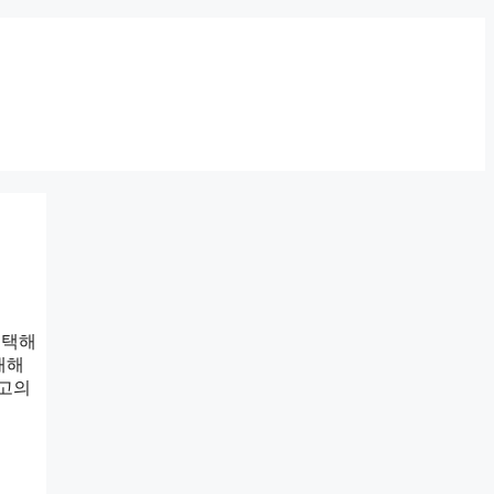
선택해
개해
최고의