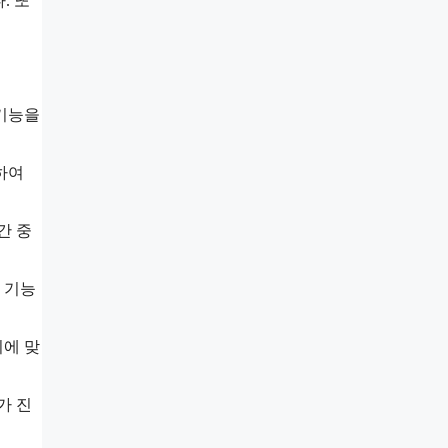
. 또
 기능을
하여
간 중
이 기능
의에 맞
가 진