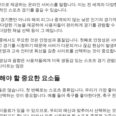
으로 제공하는 온라인 서비스를 말합니다. 이는 전 세계의 다양
중적인 스포츠 경기를 즐길 수 있습니다.
는 경기뿐만 아니라 해외 리그나 중계되지 않는 낮은 인기의 경기
한 다양한 기능을 제공하여 사용자들이 편리하게 경기를 관람할 수
 다양한 채널 선택 등이 그 예입니다.
 중에서도 주요한 것은 안정성과 품질입니다. 첫째로 안정성은 
고 경기를 시청하기 때문에 서버가 다운되거나 끊김 현상이 발생
운영과 고속 인터넷 회선을 갖춘 사이트를 선택하는 것이 중요합
 영상과 음향은 사용자들에게 더욱 생동감 있는 스포츠 경기 관람
 사이트는 많은
해야 할 중요한 요소들
들은 많습니다. 첫 번째로는 스포츠 종류입니다. 우리가 가장 좋
택하는 것이 중요합니다. 예를 들어 축구를 좋아한다면, 축구 전
이용료가 있을 수 있으므로, 우리의 예산과 맞추어서 선택하는 것
공하기도 합니다. 따라서 자주 사용하게 될 스포츠 종목을 기준으