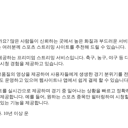
까요? 많은 사람들이 신뢰하는 곳에서 높은 화질과 부드러운 서
는 여러분께 스포츠 스트리밍 사이트를 추천해 드릴 수 있습니다.
공하는 프리미엄 스트리밍 서비스입니다. 축구, 농구, 야구 등 
 시청 경험을 제공하고 있습니다.
 같은 고품질의 영상을 제공하여 사용자들에게 생생한 경기 분위기를 
제도도 운영하고 있으며 웹사이트나 앱에서 쉽게 결제 할 수 있습니다
트를 실시간으로 제공하며 경기 중 일어나는 상황을 빠르고 정확
 제공합니다. 예를 들어, 원하는 스포츠 종목만 필터링하여 시청할
 있는 기능을 제공합니다.
10년 이상 운