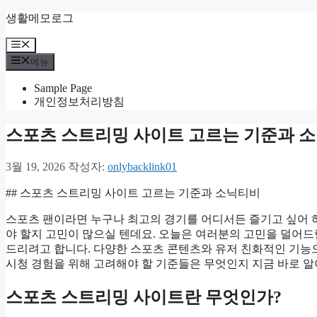
컨
생활메모로그
텐
메
츠
뉴
로
메뉴
건
Sample Page
너
개인정보처리방침
뛰
기
스포츠 스트리밍 사이트 고르는 기준과 
3월 19, 2026
작성자:
onlybacklink01
## 스포츠 스트리밍 사이트 고르는 기준과 소닉티비
스포츠 팬이라면 누구나 최고의 경기를 어디서든 즐기고 싶어 
야 할지 고민이 많으실 텐데요. 오늘은 여러분의 고민을 덜어드
드리려고 합니다. 다양한 스포츠 콘텐츠와 유저 친화적인 기능
시청 경험을 위해 고려해야 할 기준들은 무엇인지 지금 바로 
스포츠 스트리밍 사이트란 무엇인가?