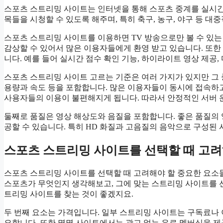
스포츠 스트리밍 사이트는 인터넷을 통해 스포츠 중계를 실시간
목들을 시청할 수 있도록 해주며, 특히 축구, 농구, 야구 등 대
스포츠 스트리밍 사이트를 이용하면 TV 방송으로만 볼 수 있
감상할 수 있어서 많은 이용자들에게 환영 받고 있습니다. 또
니다. 예를 들어 실시간 점수 확인 기능, 하이라이트 영상 제공,
스포츠 스트리밍 사이트 고르는 기준은 여러 가지가 있지만 그
용량과 속도 등을 포함합니다. 많은 이용자들이 동시에 접속하
사용자들의 이용이 불편해지게 됩니다. 따라서 안정적인 서버 
둘째로 품질은 영상 해상도와 음질을 포함합니다. 좋은 품질의
공할 수 있습니다. 특히 HD 화질과 고음질의 음악으로 구성된
스포츠 스트리밍 사이트를 선택할 때 고려
스포츠 스트리밍 사이트를 선택할 때 고려해야 할 중요한 요소
스포츠가 무엇인지 생각해보고, 그에 맞는 스트리밍 사이트를 선
트리밍 사이트를 찾는 것이 좋겠지요.
두 번째 요소는 가격입니다. 일부 스트리밍 사이트는 구독료나 
요합니다. 또한 몇몇 사이트에서는 광고 없는 유료 멤버십을 제