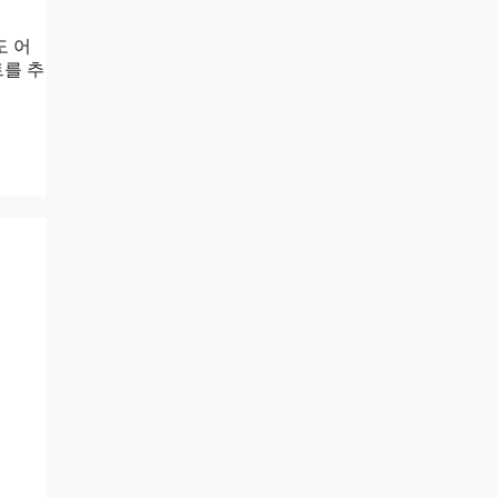
도 어
트를 추