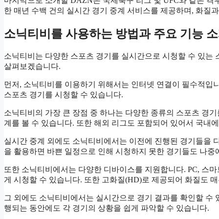
마지막으로 소개할 DAZN은 국제축구 리그 및 UFC와 같은 
한 매년 수백 건의 실시간 경기 중계 서비스를 제공하며, 화질과
소닉티비를 사용하는 방법과 주요 기능 
소닉티비는 다양한 스포츠 경기를 실시간으로 시청할 수 있는 
살펴보겠습니다.
먼저, 소닉티비를 이용하기 위해서는 인터넷 연결이 필수적입니
스포츠 경기를 시청할 수 있습니다.
소닉티비의 가장 큰 장점 중 하나는 다양한 종류의 스포츠 경기를
계를 볼 수 있습니다. 또한 해외 리그도 포함되어 있어서 국내에
실시간 중계 외에도 소닉티비에서는 이전에 진행된 경기들을 다시 볼 수
을 활용하면 바쁜 일정으로 인해 시청하지 못한 경기들도 나중에
또한 소닉티비에서는 다양한 디바이스를 지원합니다. PC, 스마
게 시청할 수 있습니다. 또한 고화질(HD)로 제공되어 화질도 
그 외에도 소닉티비에서는 실시간으로 경기 결과를 확인할 수 
행되는 동안에도 각 경기의 상황을 쉽게 파악할 수 있습니다.