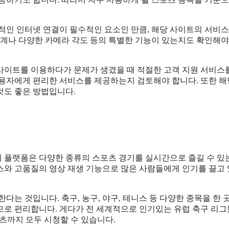
적인 인터넷 연결이 필수적인 요소인 만큼, 해당 사이트의 서비스
중계나 다양한 카메라 각도 등의 특별한 기능이 있는지도 확인해야
사이트를 이용하다가 문제가 생겼을 때 적절한 고객 지원 서비스
사용자에게 편리한 서비스를 제공하는지 검토해야 합니다. 또한 해
것도 좋은 방법입니다.
 플랫폼은 다양한 종류의 스포츠 경기를 실시간으로 즐길 수 있
스와 고품질의 영상 재생 기능으로 많은 사람들에게 인기를 끌고
다는 것입니다. 축구, 농구, 야구, 테니스 등 다양한 종목을 한 
므로 편리합니다. 게다가 전 세계적으로 인기있는 유럽 축구 리
포츠까지 모두 시청할 수 있습니다.