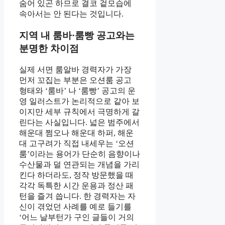
숨어 있곤 하므로 결코 겉모습에
속아서는 안 된다는 것입니다.
지역 내 룸바·룸빵 공고와는
분명한 차이점
실제 서면 룸알바 경력자가 가장
먼저 꼬집는 부분은 오션룸 공고
형태와 ‘룸바’ 나 ‘룸빵’ 공고의 운
영 일러스트가 논리적으로 같아 보
이지만 세부 규칙에서 극명하게 갈
린다는 사실입니다. 넓은 범주에서
해운대 쩜오나 해운대 하퍼, 해운
대 고구려가 직접 내세우는 ‘오션
룸’이라는 용어가 단순히 음향이나
수산물과 덜 연관되는 개념을 가리
킨다 하더라도, 정작 방문했을 때
각각 독특한 시간 운용과 정산 패
턴을 즐겨 씁니다. 한 경력자는 자
신이 겪었던 사례를 예로 들기를
‘어느 날부턴가 구인 글들이 거의